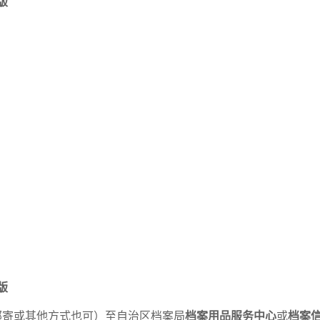
版
版
档案用品服务中心
档案
邮寄或其他方式也可）至自治区档案局
或