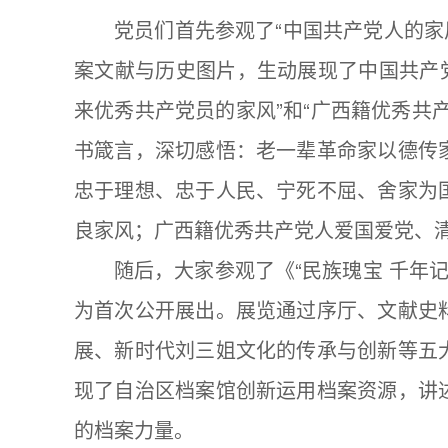
党员们首先参观了“中国共产党人的家
案文献与历史图片，生动展现了中国共产党
来优秀共产党员的家风”和“广西籍优秀共
书箴言，深切感悟：老一辈革命家以德传
忠于理想、忠于人民、宁死不屈、舍家为
良家风；广西籍优秀共产党人爱国爱党、
随后，大家参观了《“民族瑰宝 千年记
为首次公开展出。展览通过序厅、文献史
展、新时代刘三姐文化的传承与创新等五
现了自治区档案馆创新运用档案资源，讲
的档案力量。